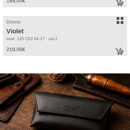
189,00
€
a
s
Donna
Violet
mod.
125 C03 54-17 - cat.2
219,00
€
a