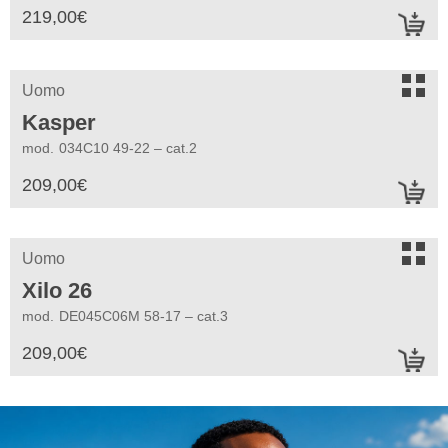
219,00
€
a
s
Uomo
Kasper
mod.
034C10 49-22 – cat.2
209,00
€
a
s
Uomo
Xilo 26
mod.
DE045C06M 58-17 – cat.3
209,00
€
a