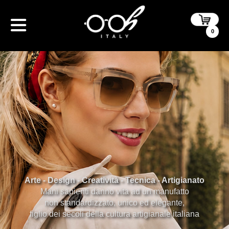
0
Arte - Design - Creatività - Tecnica - Artigianato
Mani sapienti danno vita ad un manufatto
non standardizzato, unico ed elegante,
figlio dei secoli della cultura artigianale italiana