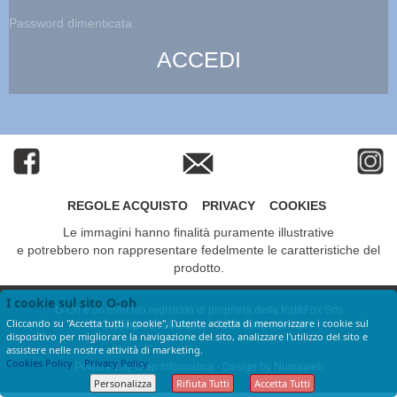
Password dimenticata
REGOLE ACQUISTO
PRIVACY
COOKIES
Le immagini hanno finalità puramente illustrative
e potrebbero non rappresentare fedelmente le caratteristiche del
prodotto.
I cookie sul sito O-oh
O-Oh è un marchio registrato di proprietà della Kat&Fox Srls
Cliccando su "Accetta tutti i cookie", l'utente accetta di memorizzare i cookie sul
© Copyright 2026(2020) - Tutti i diritti riservati
dispositivo per migliorare la navigazione del sito, analizzare l'utilizzo del sito e
assistere nelle nostre attività di marketing.
Cookies Policy
Privacy Policy
Powered by
Giap Informatica
- Design by
Numaweb
Personalizza
Rifiuta Tutti
Accetta Tutti