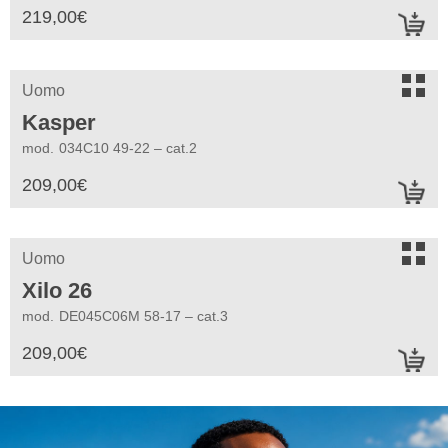
219,00
€
a
s
Uomo
Kasper
mod.
034C10 49-22 – cat.2
209,00
€
a
s
Uomo
Xilo 26
mod.
DE045C06M 58-17 – cat.3
209,00
€
a