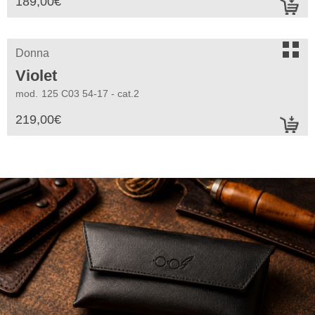
189,00
€
a
s
Donna
Violet
mod.
125 C03 54-17 - cat.2
219,00
€
a