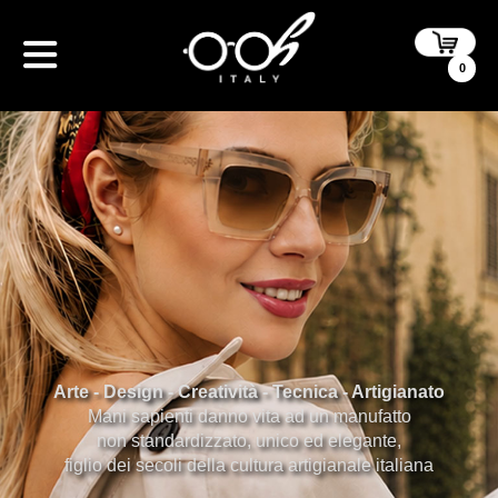
0
Arte - Design - Creatività - Tecnica - Artigianato
Mani sapienti danno vita ad un manufatto
non standardizzato, unico ed elegante,
figlio dei secoli della cultura artigianale italiana